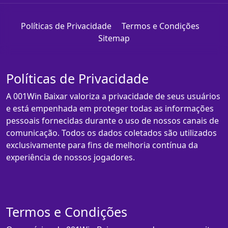
Políticas de Privacidade
Termos e Condições
Sitemap
Políticas de Privacidade
A 001Win Baixar valoriza a privacidade de seus usuários
e está empenhada em proteger todas as informações
pessoais fornecidas durante o uso de nossos canais de
comunicação. Todos os dados coletados são utilizados
exclusivamente para fins de melhoria contínua da
experiência de nossos jogadores.
Termos e Condições