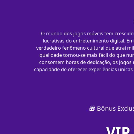
O mundo dos jogos móveis tem crescido 
lucrativas do entretenimento digital. 
verdadeiro fenômeno cultural que atrai m
qualidade tornou-se mais fácil do que nu
consomem horas de dedicação, os jogos mó
capacidade de oferecer experiências únicas
🎁 Bônus Exclu
VIP