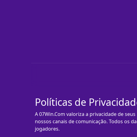
Políticas de Privacida
A 07Win.Com valoriza a privacidade de seu
nossos canais de comunicação. Todos os dad
jogadores.