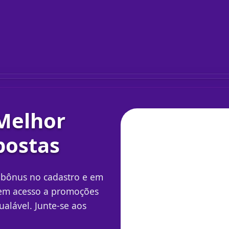
Melhor
postas
 bônus no cadastro e em
tem acesso a promoções
ualável. Junte-se aos