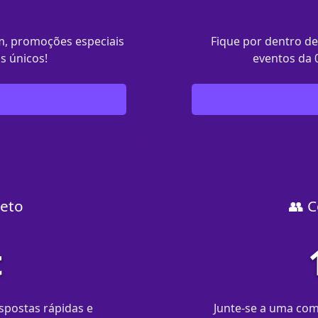
m, promoções especiais
Fique por dentro d
s únicos!
eventos da 
reto
👥 
t
espostas rápidas e
Junte-se a uma com