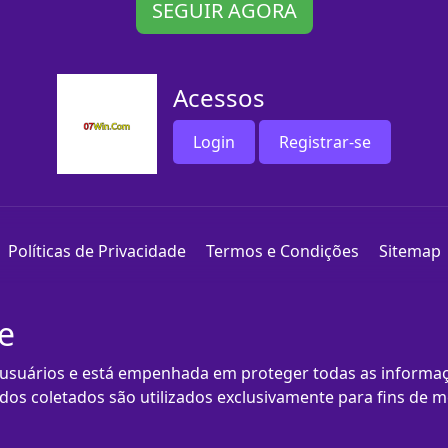
SEGUIR AGORA
Acessos
Login
Registrar-se
Políticas de Privacidade
Termos e Condições
Sitemap
de
s usuários e está empenhada em proteger todas as informaç
os coletados são utilizados exclusivamente para fins de m