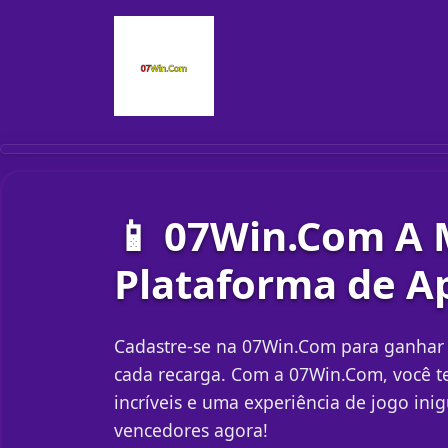
📱 07Win.Com A 
Plataforma de A
Cadastre-se na 07Win.Com para ganhar
cada recarga. Com a 07Win.Com, você 
incríveis e uma experiência de jogo inig
vencedores agora!