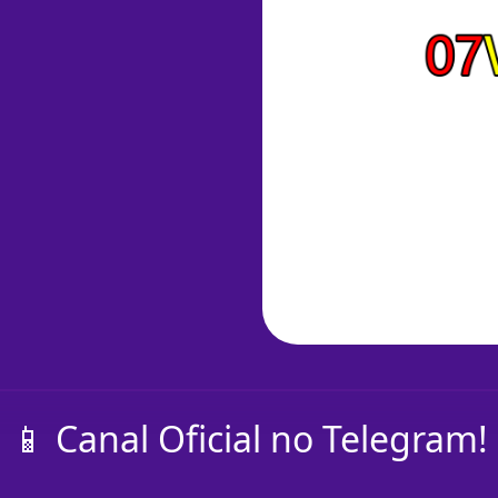
📱 Canal Oficial no Telegram!