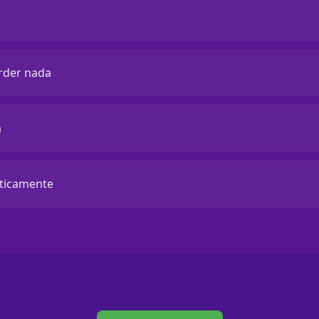
erder nada
a
aticamente