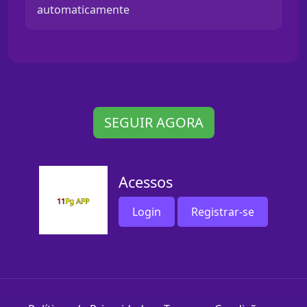
automaticamente
SEGUIR AGORA
Acessos
Login
Registrar-se