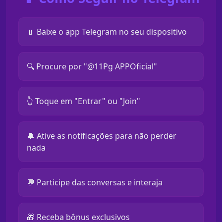
📱 Baixe o app Telegram no seu dispositivo
🔍 Procure por "@11Pg APPOficial"
👆 Toque em "Entrar" ou "Join"
🔔 Ative as notificações para não perder
nada
💬 Participe das conversas e interaja
🎁 Receba bônus exclusivos