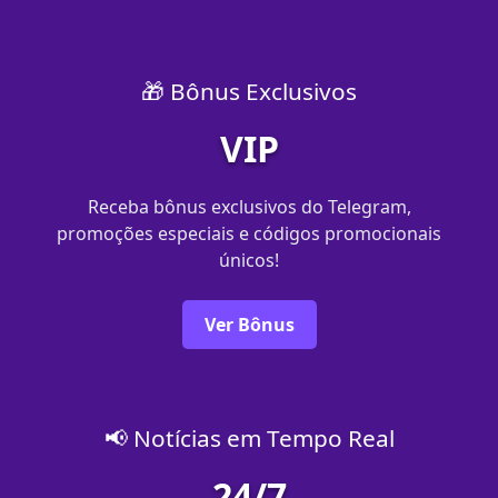
🎁 Bônus Exclusivos
VIP
Receba bônus exclusivos do Telegram,
promoções especiais e códigos promocionais
únicos!
Ver Bônus
📢 Notícias em Tempo Real
24/7