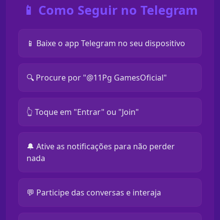
📱 Como Seguir no Telegram
📱 Baixe o app Telegram no seu dispositivo
🔍 Procure por "@11Pg GamesOficial"
👆 Toque em "Entrar" ou "Join"
🔔 Ative as notificações para não perder
nada
💬 Participe das conversas e interaja