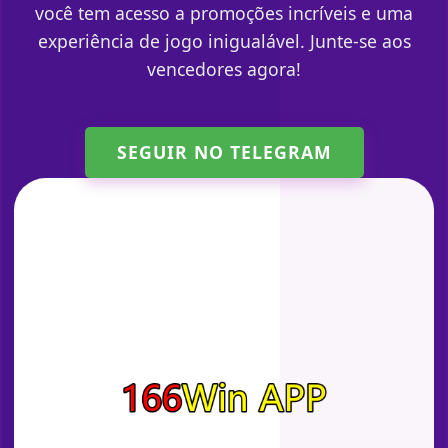
você tem acesso a promoções incríveis e uma
experiência de jogo inigualável. Junte-se aos
vencedores agora!
SEGUIR NO TELEGRAM