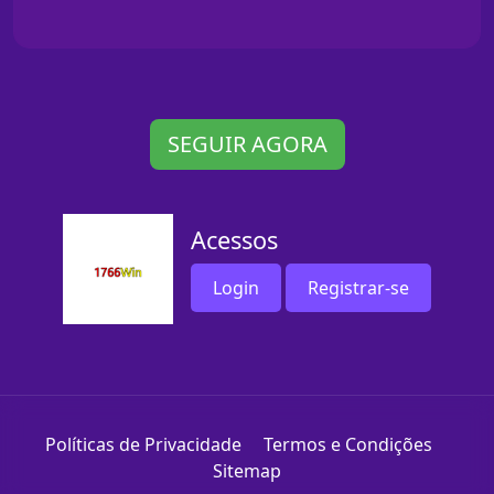
SEGUIR AGORA
Acessos
Login
Registrar-se
Políticas de Privacidade
Termos e Condições
Sitemap