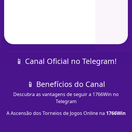
📱 Canal Oficial no Telegram!
📱 Benefícios do Canal
Descubra as vantagens de seguir a 1766Win no
Telegram
A Ascensão dos Torneios de Jogos Online na
1766Win