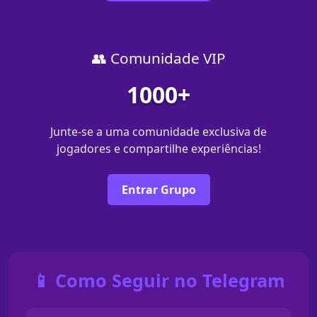
👥 Comunidade VIP
1000+
Junte-se a uma comunidade exclusiva de
jogadores e compartilhe experiências!
Entrar Grupo
📱 Como Seguir no Telegram