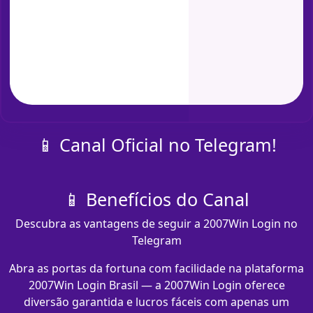
📱 Canal Oficial no Telegram!
📱 Benefícios do Canal
Descubra as vantagens de seguir a 2007Win Login no
Telegram
Abra as portas da fortuna com facilidade na plataforma
2007Win Login Brasil — a 2007Win Login oferece
diversão garantida e lucros fáceis com apenas um