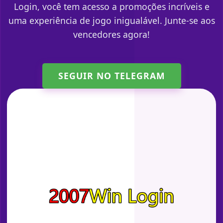
Login, você tem acesso a promoções incríveis e
uma experiência de jogo inigualável. Junte-se aos
vencedores agora!
SEGUIR NO TELEGRAM