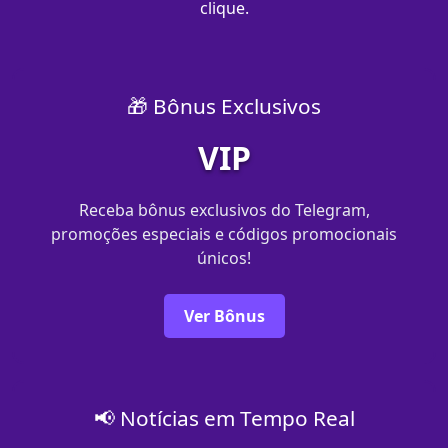
clique.
🎁 Bônus Exclusivos
VIP
Receba bônus exclusivos do Telegram,
promoções especiais e códigos promocionais
únicos!
Ver Bônus
📢 Notícias em Tempo Real