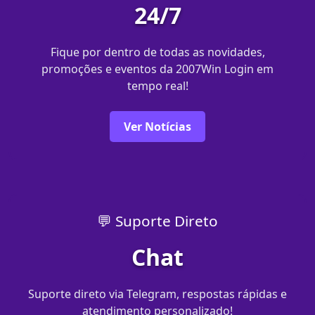
24/7
Fique por dentro de todas as novidades,
promoções e eventos da 2007Win Login em
tempo real!
Ver Notícias
💬 Suporte Direto
Chat
Suporte direto via Telegram, respostas rápidas e
atendimento personalizado!