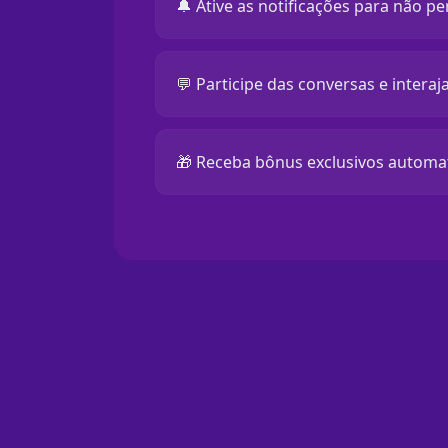
🔔 Ative as notificações para não p
💬 Participe das conversas e interaj
🎁 Receba bônus exclusivos autom