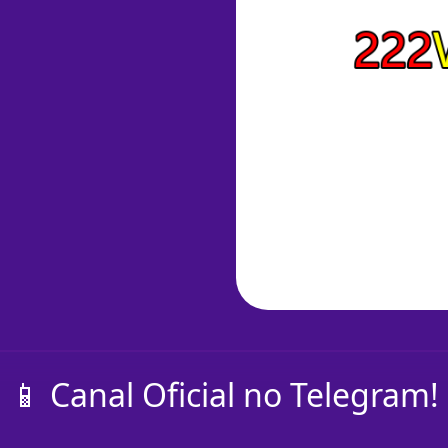
📱 Canal Oficial no Telegram!