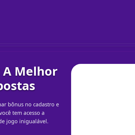
r A Melhor
postas
har bônus no cadastro e
você tem acesso a
e jogo inigualável.