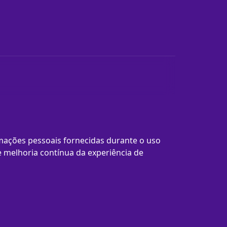
rmações pessoais fornecidas durante o uso
e melhoria contínua da experiência de