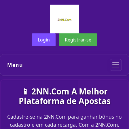
Login
Registrar-se
Menu
📱 2NN.Com A Melhor
Plataforma de Apostas
Cadastre-se na 2NN.Com para ganhar bônus no
cadastro e em cada recarga. Com a 2NN.Com,