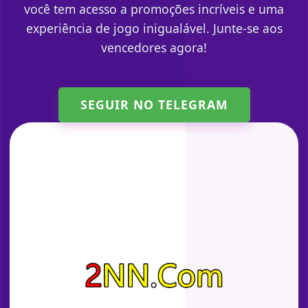
você tem acesso a promoções incríveis e uma
experiência de jogo inigualável. Junte-se aos
vencedores agora!
SEGUIR NO TELEGRAM