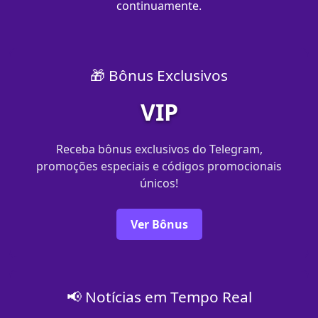
continuamente.
🎁 Bônus Exclusivos
VIP
Receba bônus exclusivos do Telegram,
promoções especiais e códigos promocionais
únicos!
Ver Bônus
📢 Notícias em Tempo Real