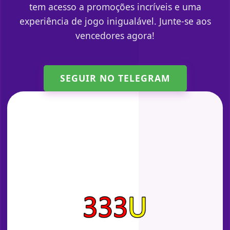
tem acesso a promoções incríveis e uma
experiência de jogo inigualável. Junte-se aos
vencedores agora!
SEGUIR NO TELEGRAM