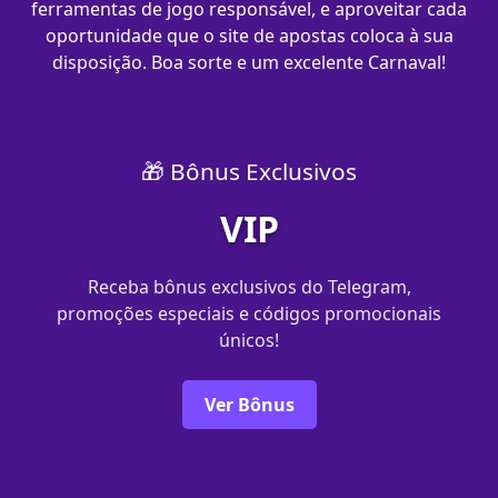
ferramentas de jogo responsável, e aproveitar cada
oportunidade que o site de apostas coloca à sua
disposição. Boa sorte e um excelente Carnaval!
🎁 Bônus Exclusivos
VIP
Receba bônus exclusivos do Telegram,
promoções especiais e códigos promocionais
únicos!
Ver Bônus