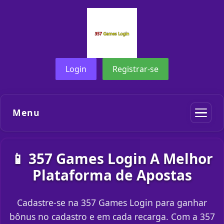
Login
Registrar-se
Menu
📱 357 Games Login A Melhor
Plataforma de Apostas
Cadastre-se na 357 Games Login para ganhar
bônus no cadastro e em cada recarga. Com a 357