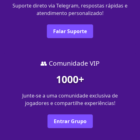
Suporte direto via Telegram, respostas rápidas e
atendimento personalizado!
Falar Suporte
👥 Comunidade VIP
1000+
Junte-se a uma comunidade exclusiva de
jogadores e compartilhe experiências!
Entrar Grupo