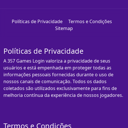
Políticas de Privacidade
Termos e Condições
Sitemap
Políticas de Privacidade
A 357 Games Login valoriza a privacidade de seus
usuários e está empenhada em proteger todas as
informações pessoais fornecidas durante o uso de
nossos canais de comunicação. Todos os dados
coletados são utilizados exclusivamente para fins de
melhoria contínua da experiência de nossos jogadores.
Termos e Condições