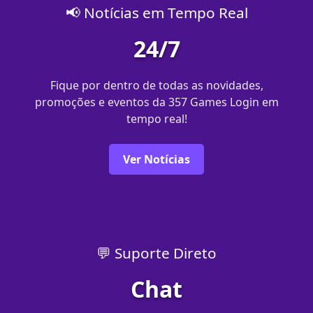
📢 Notícias em Tempo Real
24/7
Fique por dentro de todas as novidades,
promoções e eventos da 357 Games Login em
tempo real!
Ver Notícias
💬 Suporte Direto
Chat