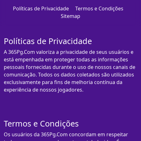
Políticas de Privacidade
Termos e Condições
Sitemap
Políticas de Privacidade
A 365Pg.Com valoriza a privacidade de seus usuários e
está empenhada em proteger todas as informações
pessoais fornecidas durante o uso de nossos canais de
comunicação. Todos os dados coletados são utilizados
exclusivamente para fins de melhoria contínua da
experiência de nossos jogadores.
Termos e Condições
Os usuários da 365Pg.Com concordam em respeitar