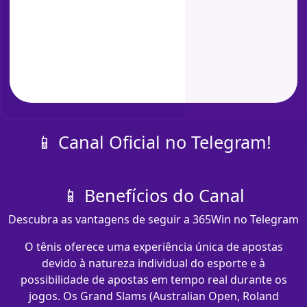
📱 Canal Oficial no Telegram!
📱 Benefícios do Canal
Descubra as vantagens de seguir a 365Win no Telegram
O tênis oferece uma experiência única de apostas
devido à natureza individual do esporte e à
possibilidade de apostas em tempo real durante os
jogos. Os Grand Slams (Australian Open, Roland