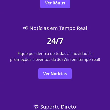
Ver Bônus
📢 Notícias em Tempo Real
24/7
Fique por dentro de todas as novidades,
promoções e eventos da 365Win em tempo real!
Ver Notícias
💬 Suporte Direto