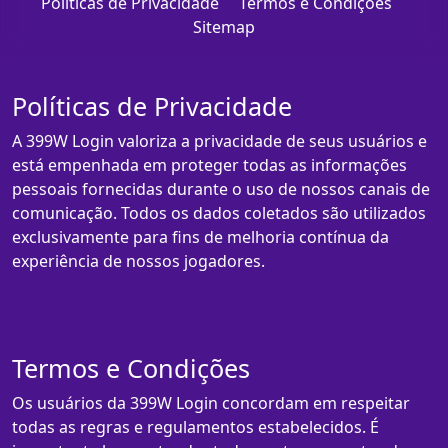
Políticas de Privacidade
Termos e Condições
Sitemap
Políticas de Privacidade
A 399W Login valoriza a privacidade de seus usuários e
está empenhada em proteger todas as informações
pessoais fornecidas durante o uso de nossos canais de
comunicação. Todos os dados coletados são utilizados
exclusivamente para fins de melhoria contínua da
experiência de nossos jogadores.
Termos e Condições
Os usuários da 399W Login concordam em respeitar
todas as regras e regulamentos estabelecidos. É