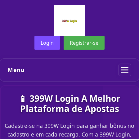
Login
Registrar-se
Menu
📱 399W Login A Melhor
Plataforma de Apostas
Cadastre-se na 399W Login para ganhar bônus no
cadastro e em cada recarga. Com a 399W Login,