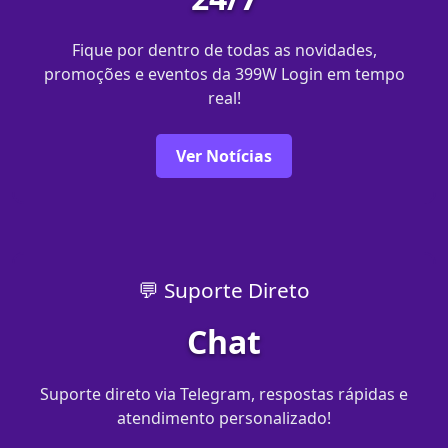
Fique por dentro de todas as novidades,
promoções e eventos da 399W Login em tempo
real!
Ver Notícias
💬 Suporte Direto
Chat
Suporte direto via Telegram, respostas rápidas e
atendimento personalizado!