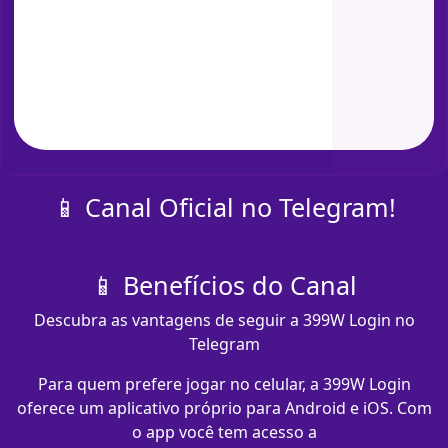
📱 Canal Oficial no Telegram!
📱 Benefícios do Canal
Descubra as vantagens de seguir a 399W Login no
Telegram
Para quem prefere jogar no celular, a 399W Login
oferece um aplicativo próprio para Android e iOS. Com
o app você tem acesso a