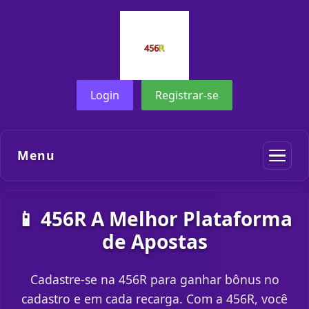
Login
Registrar-se
Menu
📱 456R A Melhor Plataforma
de Apostas
Cadastre-se na 456R para ganhar bônus no
cadastro e em cada recarga. Com a 456R, você