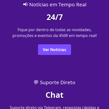
📢 Notícias em Tempo Real
24/7
Fique por dentro de todas as novidades,
promoções e eventos da 456R em tempo real!
Ver Notícias
💬 Suporte Direto
Chat
Suporte direto via Telegram, respostas rápidas e