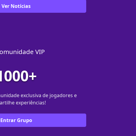
Ver Notícias
Comunidade VIP
1000+
unidade exclusiva de jogadores e
rtilhe experiências!
Entrar Grupo