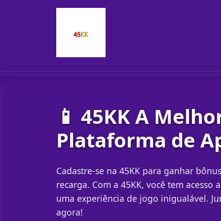
📱 45KK A Melho
Plataforma de A
Cadastre-se na 45KK para ganhar bônus
recarga. Com a 45KK, você tem acesso a
uma experiência de jogo inigualável. J
agora!