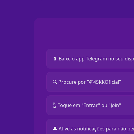
📱 Baixe o app Telegram no seu disp
🔍 Procure por "@45KKOficial"
👆 Toque em "Entrar" ou "Join"
🔔 Ative as notificações para não p