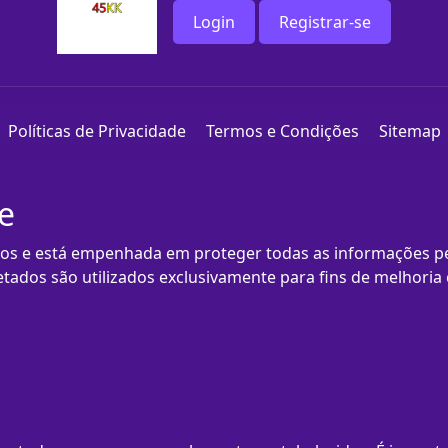
Login
Registrar-se
Políticas de Privacidade
Termos e Condições
Sitemap
de
rios e está empenhada em proteger todas as informações p
tados são utilizados exclusivamente para fins de melhoria