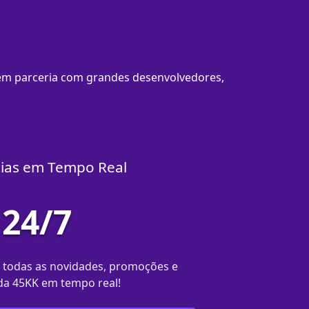
, em parceria com grandes desenvolvedores,
cias em Tempo Real
24/7
e todas as novidades, promoções e
da 45KK em tempo real!