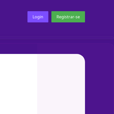
Login
Registrar-se