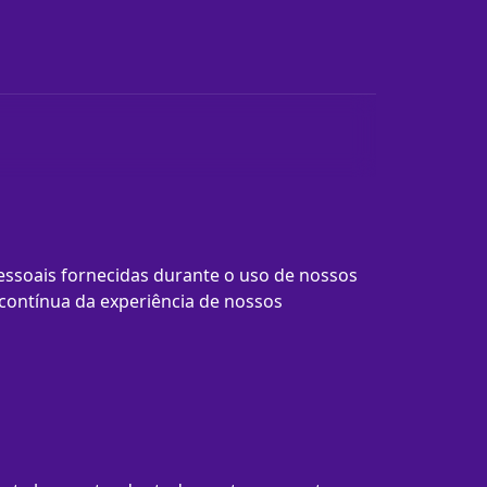
essoais fornecidas durante o uso de nossos
 contínua da experiência de nossos