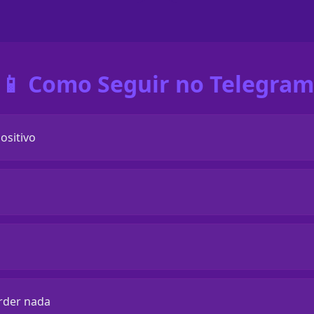
📱 Como Seguir no Telegram
ositivo
erder nada