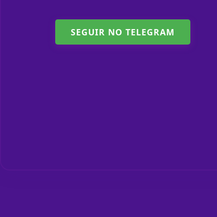
SEGUIR NO TELEGRAM