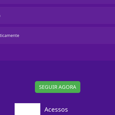
a
aticamente
SEGUIR AGORA
Acessos