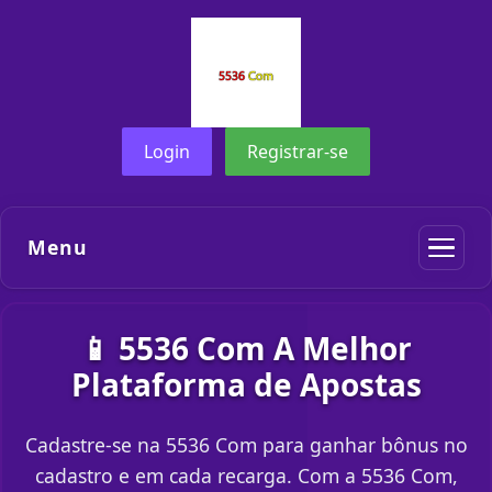
Login
Registrar-se
Menu
📱 5536 Com A Melhor
Plataforma de Apostas
Cadastre-se na 5536 Com para ganhar bônus no
cadastro e em cada recarga. Com a 5536 Com,