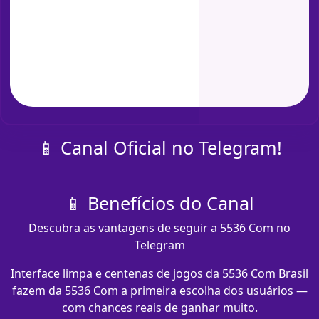
📱 Canal Oficial no Telegram!
📱 Benefícios do Canal
Descubra as vantagens de seguir a 5536 Com no
Telegram
Interface limpa e centenas de jogos da 5536 Com Brasil
fazem da 5536 Com a primeira escolha dos usuários —
com chances reais de ganhar muito.