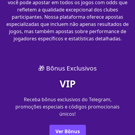
você pode apostar em todos os jogos com odds que
refletem a qualidade excepcional dos clubes
participantes. Nossa plataforma oferece apostas
especializadas que incluem não apenas resultados de
jogos, mas também apostas sobre performance de
jogadores específicos e estatísticas detalhadas.
🎁 Bônus Exclusivos
VIP
Receba bônus exclusivos do Telegram,
promoções especiais e códigos promocionais
únicos!
Ver Bônus