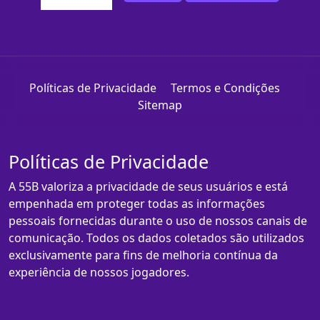
Políticas de Privacidade
Termos e Condições
Sitemap
Políticas de Privacidade
A 55B valoriza a privacidade de seus usuários e está
empenhada em proteger todas as informações
pessoais fornecidas durante o uso de nossos canais de
comunicação. Todos os dados coletados são utilizados
exclusivamente para fins de melhoria contínua da
experiência de nossos jogadores.