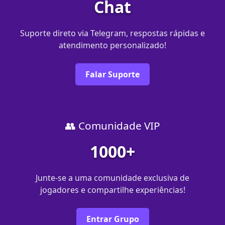
Chat
Suporte direto via Telegram, respostas rápidas e
atendimento personalizado!
Falar Suporte
👥 Comunidade VIP
1000+
Junte-se a uma comunidade exclusiva de
jogadores e compartilhe experiências!
Entrar Grupo