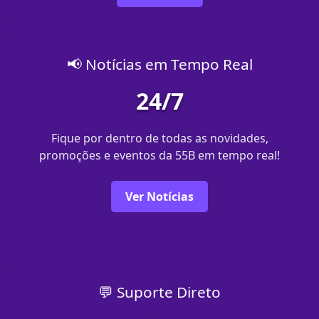
📢 Notícias em Tempo Real
24/7
Fique por dentro de todas as novidades,
promoções e eventos da 55B em tempo real!
Ver Notícias
💬 Suporte Direto