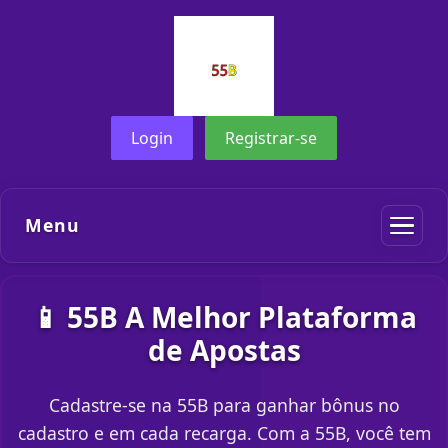
Login
Registrar-se
Menu
📱 55B A Melhor Plataforma
de Apostas
Cadastre-se na 55B para ganhar bônus no
cadastro e em cada recarga. Com a 55B, você tem