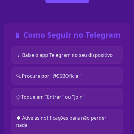
📱 Como Seguir no Telegram
📱 Baixe o app Telegram no seu dispositivo
🔍 Procure por "@55BOficial"
👆 Toque em "Entrar" ou "Join"
🔔 Ative as notificações para não perder
nada