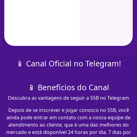
📱 Canal Oficial no Telegram!
📱 Benefícios do Canal
Descubra as vantagens de seguir a 55B no Telegram
Depois de se inscrever e jogar conosco no 55B, você
ainda pode entrar em contato com a nossa equipe de
atendimento ao cliente, que é uma das melhores do
mercado e está disponível 24 horas por dia, 7 dias por