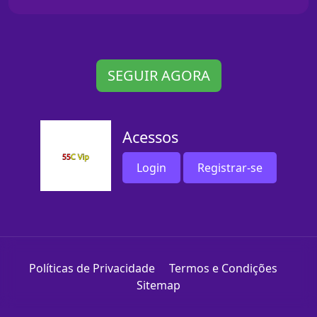
SEGUIR AGORA
Acessos
Login
Registrar-se
Políticas de Privacidade
Termos e Condições
Sitemap