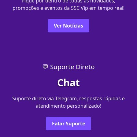
Fique por dentro de todas as novidades,
promoções e eventos da 55C Vip em tempo real!
Ver Notícias
💬 Suporte Direto
Chat
Suporte direto via Telegram, respostas rápidas e
atendimento personalizado!
Falar Suporte