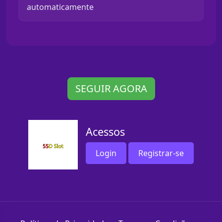
automaticamente
SEGUIR AGORA
Acessos
Login
Registrar-se