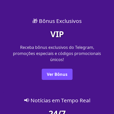
🎁 Bônus Exclusivos
VIP
Receba bônus exclusivos do Telegram,
promoções especiais e códigos promocionais
únicos!
Ver Bônus
📢 Notícias em Tempo Real
24/7