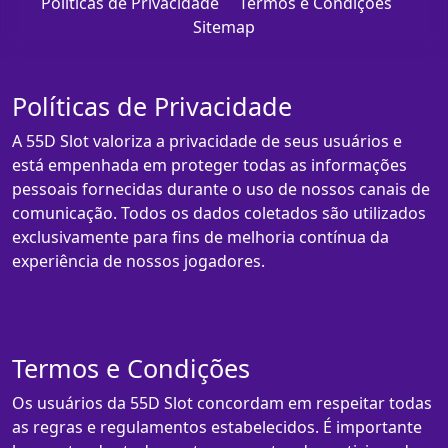
Políticas de Privacidade
Termos e Condições
Sitemap
Políticas de Privacidade
A 55D Slot valoriza a privacidade de seus usuários e
está empenhada em proteger todas as informações
pessoais fornecidas durante o uso de nossos canais de
comunicação. Todos os dados coletados são utilizados
exclusivamente para fins de melhoria contínua da
experiência de nossos jogadores.
Termos e Condições
Os usuários da 55D Slot concordam em respeitar todas
as regras e regulamentos estabelecidos. É importante