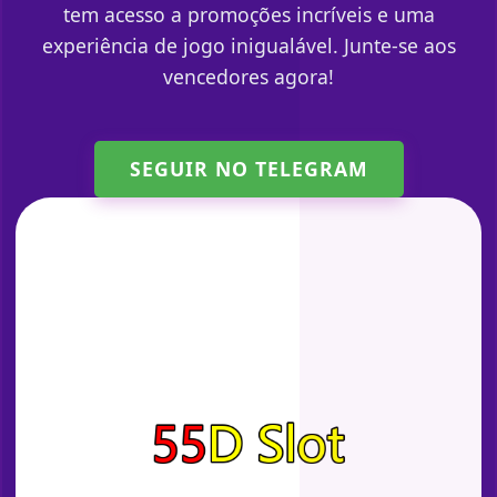
tem acesso a promoções incríveis e uma
experiência de jogo inigualável. Junte-se aos
vencedores agora!
SEGUIR NO TELEGRAM