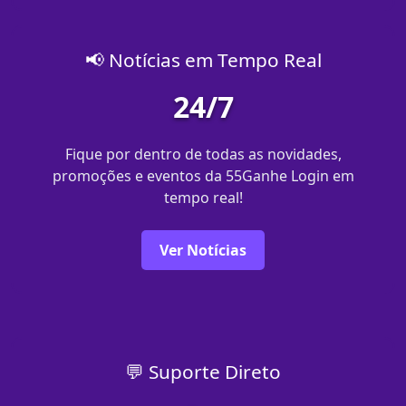
📢 Notícias em Tempo Real
24/7
Fique por dentro de todas as novidades,
promoções e eventos da 55Ganhe Login em
tempo real!
Ver Notícias
💬 Suporte Direto