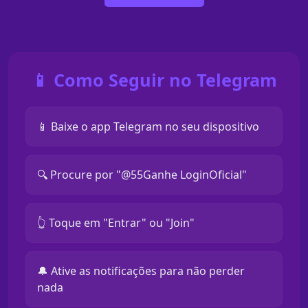
📱 Como Seguir no Telegram
📱 Baixe o app Telegram no seu dispositivo
🔍 Procure por "@55Ganhe LoginOficial"
👆 Toque em "Entrar" ou "Join"
🔔 Ative as notificações para não perder
nada