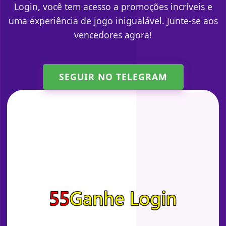
Login, você tem acesso a promoções incríveis e
uma experiência de jogo inigualável. Junte-se aos
vencedores agora!
SEGUIR NO TELEGRAM