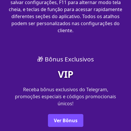
salvar configurações, F11 para alternar modo tela
cheia, e teclas de função para acessar rapidamente
diferentes seções do aplicativo. Todos os atalhos
podem ser personalizados nas configurações do
cliente.
🎁 Bônus Exclusivos
VIP
Receba bônus exclusivos do Telegram,
promoções especiais e códigos promocionais
únicos!
Ver Bônus