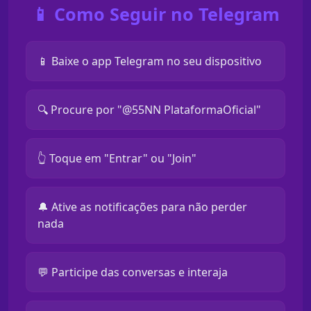
📱 Como Seguir no Telegram
📱 Baixe o app Telegram no seu dispositivo
🔍 Procure por "@55NN PlataformaOficial"
👆 Toque em "Entrar" ou "Join"
🔔 Ative as notificações para não perder
nada
💬 Participe das conversas e interaja