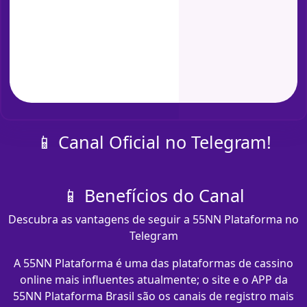
📱 Canal Oficial no Telegram!
📱 Benefícios do Canal
Descubra as vantagens de seguir a 55NN Plataforma no
Telegram
A 55NN Plataforma é uma das plataformas de cassino
online mais influentes atualmente; o site e o APP da
55NN Plataforma Brasil são os canais de registro mais