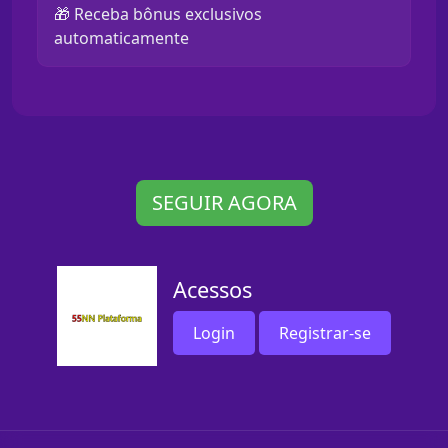
🎁 Receba bônus exclusivos
automaticamente
SEGUIR AGORA
Acessos
Login
Registrar-se