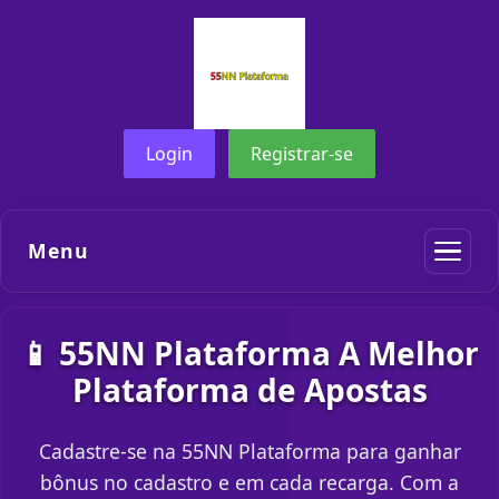
Login
Registrar-se
Menu
📱 55NN Plataforma A Melhor
Plataforma de Apostas
Cadastre-se na 55NN Plataforma para ganhar
bônus no cadastro e em cada recarga. Com a