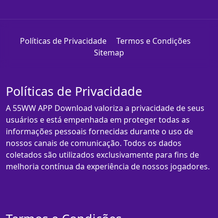
Políticas de Privacidade
Termos e Condições
Sitemap
Políticas de Privacidade
A 55WW APP Download valoriza a privacidade de seus
usuários e está empenhada em proteger todas as
informações pessoais fornecidas durante o uso de
nossos canais de comunicação. Todos os dados
coletados são utilizados exclusivamente para fins de
melhoria contínua da experiência de nossos jogadores.