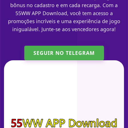
bônus no cadastro e em cada recarga. Com a
55WW APP Download, você tem acesso a
promoções incríveis e uma experiência de jogo
inigualável. Junte-se aos vencedores agora!
SEGUIR NO TELEGRAM