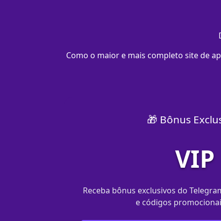
Como o maior e mais completo site de ap
🎁 Bônus Exclu
VIP
Receba bônus exclusivos do Telegra
e códigos promocionai