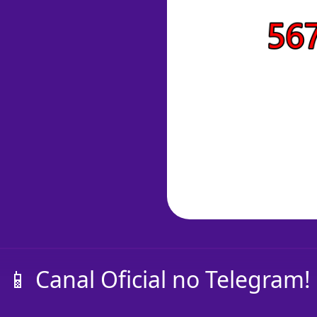
📱 Canal Oficial no Telegram!