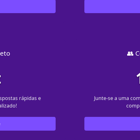
reto
👥 
t
espostas rápidas e
Junte-se a uma com
lizado!
compa
e