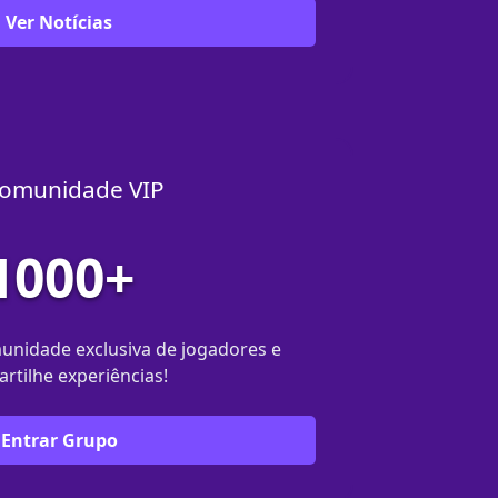
Ver Notícias
Comunidade VIP
1000+
unidade exclusiva de jogadores e
rtilhe experiências!
Entrar Grupo