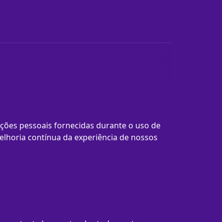
ções pessoais fornecidas durante o uso de
elhoria contínua da experiência de nossos