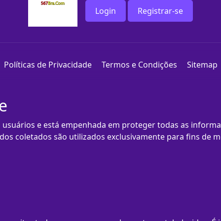
Login
Registrar-se
Políticas de Privacidade
Termos e Condições
Sitemap
de
us usuários e está empenhada em proteger todas as informa
os coletados são utilizados exclusivamente para fins de m