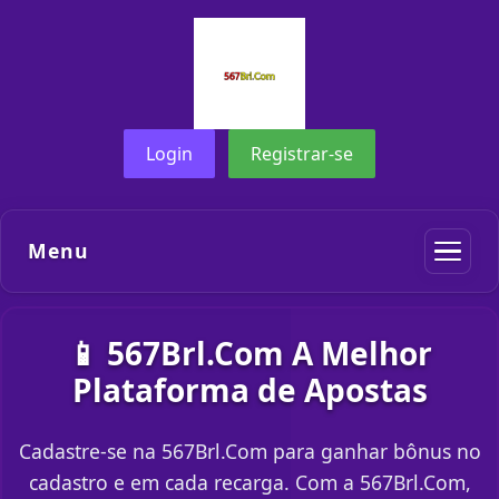
Login
Registrar-se
Menu
📱 567Brl.Com A Melhor
Plataforma de Apostas
Cadastre-se na 567Brl.Com para ganhar bônus no
cadastro e em cada recarga. Com a 567Brl.Com,