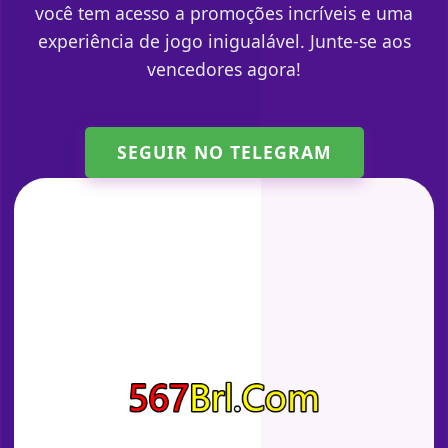
você tem acesso a promoções incríveis e uma
experiência de jogo inigualável. Junte-se aos
vencedores agora!
SEGUIR NO TELEGRAM