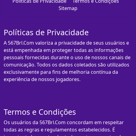
Políticas de Privacidade
Termos e Condições
Sitemap
Políticas de Privacidade
A 567Brl.Com valoriza a privacidade de seus usuários e
está empenhada em proteger todas as informações
pessoais fornecidas durante o uso de nossos canais de
comunicação. Todos os dados coletados são utilizados
exclusivamente para fins de melhoria contínua da
experiência de nossos jogadores.
Termos e Condições
Os usuários da 567Brl.Com concordam em respeitar
todas as regras e regulamentos estabelecidos. É