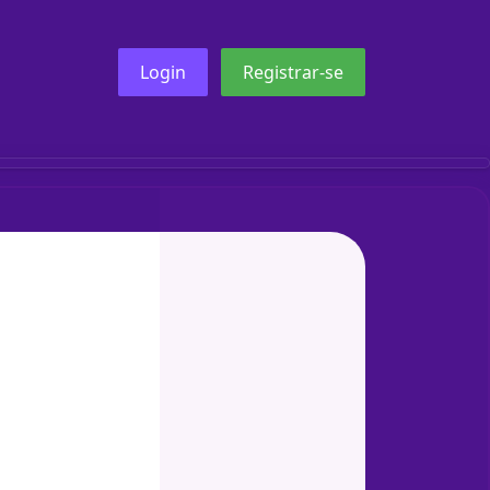
Login
Registrar-se