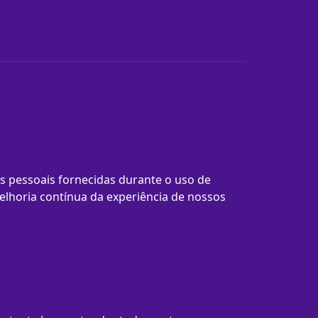
s pessoais fornecidas durante o uso de
elhoria contínua da experiência de nossos