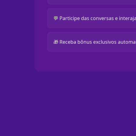
💬 Participe das conversas e interaj
🎁 Receba bônus exclusivos autom