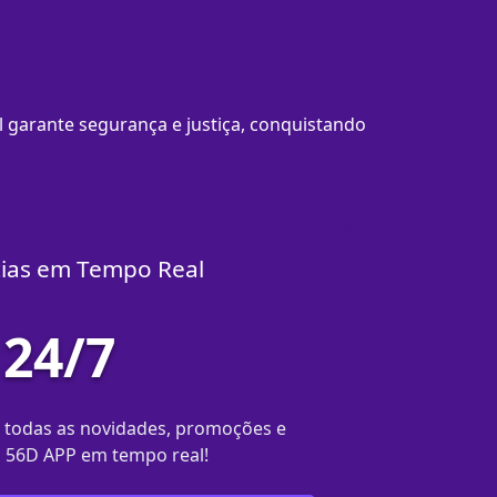
 garante segurança e justiça, conquistando
cias em Tempo Real
24/7
e todas as novidades, promoções e
 56D APP em tempo real!