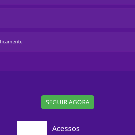
a
aticamente
SEGUIR AGORA
Acessos