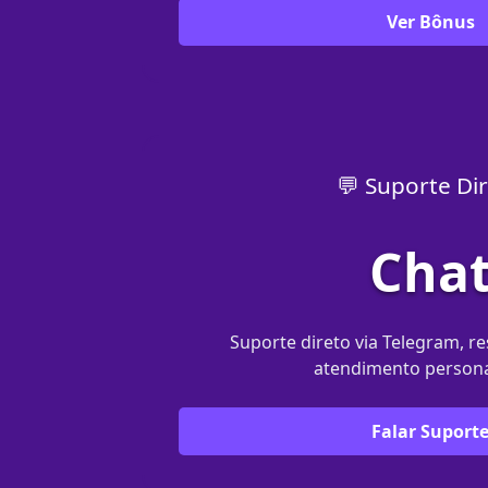
Ver Bônus
💬 Suporte Di
Cha
Suporte direto via Telegram, r
atendimento persona
Falar Suport