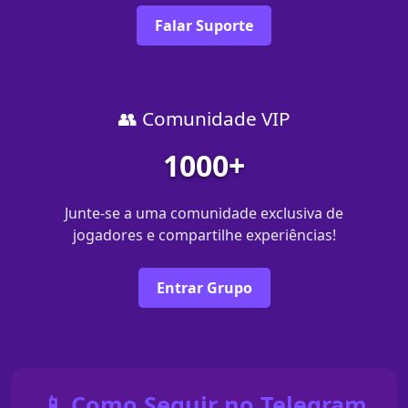
Falar Suporte
👥 Comunidade VIP
1000+
Junte-se a uma comunidade exclusiva de
jogadores e compartilhe experiências!
Entrar Grupo
📱 Como Seguir no Telegram