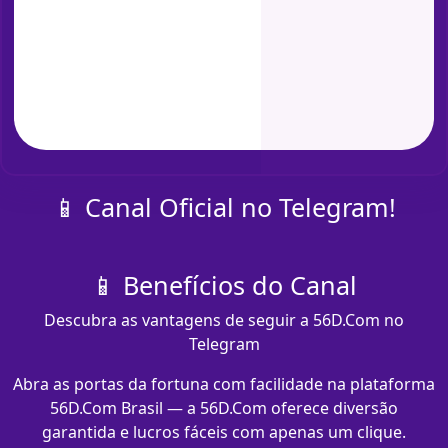
📱 Canal Oficial no Telegram!
📱 Benefícios do Canal
Descubra as vantagens de seguir a 56D.Com no
Telegram
Abra as portas da fortuna com facilidade na plataforma
56D.Com Brasil — a 56D.Com oferece diversão
garantida e lucros fáceis com apenas um clique.