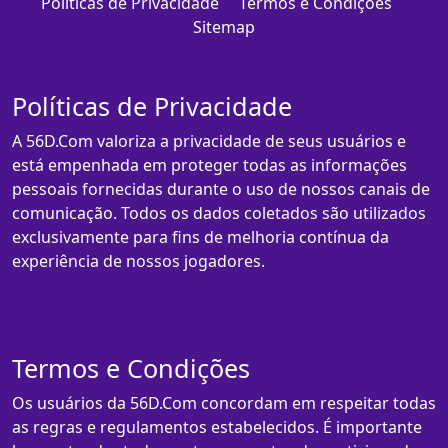
Políticas de Privacidade
Termos e Condições
Sitemap
Políticas de Privacidade
A 56D.Com valoriza a privacidade de seus usuários e
está empenhada em proteger todas as informações
pessoais fornecidas durante o uso de nossos canais de
comunicação. Todos os dados coletados são utilizados
exclusivamente para fins de melhoria contínua da
experiência de nossos jogadores.
Termos e Condições
Os usuários da 56D.Com concordam em respeitar todas
as regras e regulamentos estabelecidos. É importante