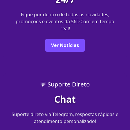
Fique por dentro de todas as novidades,
promoções e eventos da 56D.Com em tempo
real!
Ver Notícias
💬 Suporte Direto
Chat
Suporte direto via Telegram, respostas rápidas e
atendimento personalizado!