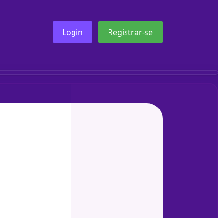
Login
Registrar-se