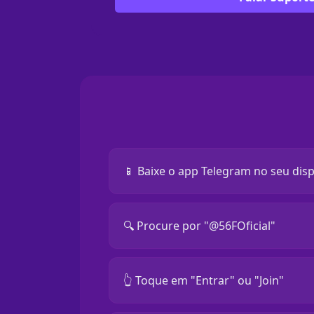
📱 Baixe o app Telegram no seu disp
🔍 Procure por "@56FOficial"
👆 Toque em "Entrar" ou "Join"