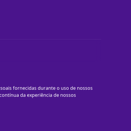
ssoais fornecidas durante o uso de nossos
 contínua da experiência de nossos