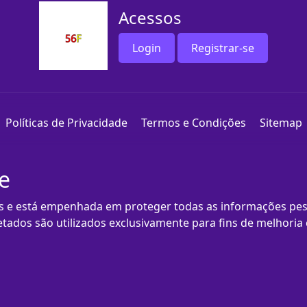
Acessos
Login
Registrar-se
Políticas de Privacidade
Termos e Condições
Sitemap
de
ios e está empenhada em proteger todas as informações pe
tados são utilizados exclusivamente para fins de melhoria