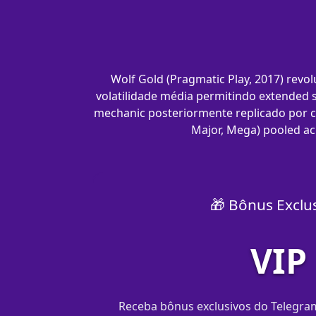
Wolf Gold (Pragmatic Play, 2017) rev
volatilidade média permitindo extended 
mechanic posteriormente replicado por co
Major, Mega) pooled ac
🎁 Bônus Exclu
VIP
Receba bônus exclusivos do Telegra