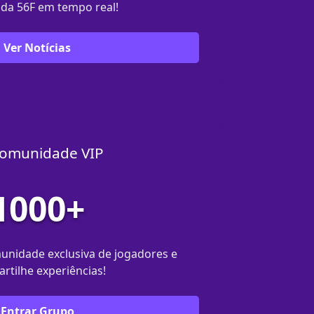
 da 56F em tempo real!
Ver Notícias
Comunidade VIP
1000+
unidade exclusiva de jogadores e
rtilhe experiências!
Entrar Grupo