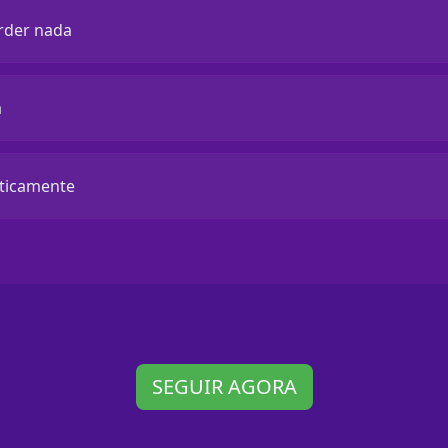
erder nada
a
aticamente
SEGUIR AGORA