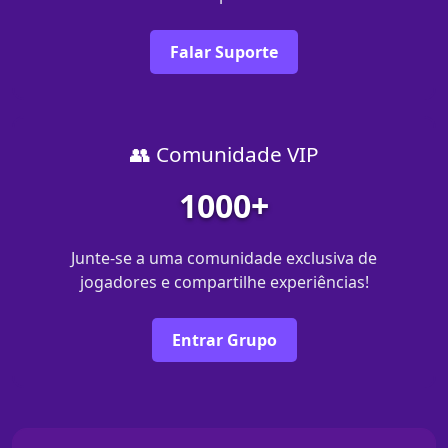
Falar Suporte
👥 Comunidade VIP
1000+
Junte-se a uma comunidade exclusiva de
jogadores e compartilhe experiências!
Entrar Grupo