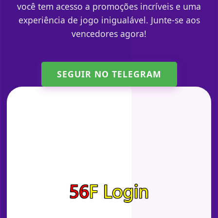
você tem acesso a promoções incríveis e uma
experiência de jogo inigualável. Junte-se aos
vencedores agora!
SEGUIR NO TELEGRAM