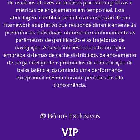
de usuários através de análises psicodemográficas e
métricas de engajamento em tempo real. Esta
abordagem científica permitiu a construção de um
framework adaptativo que responde dinamicamente às
preferências individuais, otimizando continuamente os
parâmetros de gamificação e as trajetórias de
navegação. A nossa infraestrutura tecnológica
emprega sistemas de cache distribuído, balanceamento
de carga inteligente e protocolos de comunicação de
baixa latência, garantindo uma performance
excepcional mesmo durante períodos de alta
concorrência.
🎁 Bônus Exclusivos
VIP