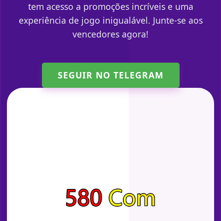
tem acesso a promoções incríveis e uma
experiência de jogo inigualável. Junte-se aos
vencedores agora!
SEGUIR NO TELEGRAM