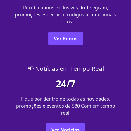
Receba bônus exclusivos do Telegram,
promoções especiais e códigos promocionais
únicos!
Ver Bônus
📢 Notícias em Tempo Real
24/7
Fique por dentro de todas as novidades,
promoções e eventos da 580 Com em tempo
real!
Ver Notícias