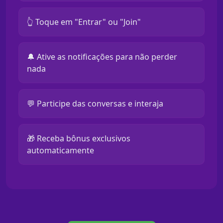
👆 Toque em "Entrar" ou "Join"
🔔 Ative as notificações para não perder
nada
💬 Participe das conversas e interaja
🎁 Receba bônus exclusivos
automaticamente