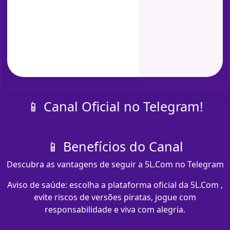
📱 Canal Oficial no Telegram!
📱 Benefícios do Canal
Descubra as vantagens de seguir a 5L.Com no Telegram
Aviso de saúde: escolha a plataforma oficial da 5L.Com ,
evite riscos de versões piratas, jogue com
responsabilidade e viva com alegria.