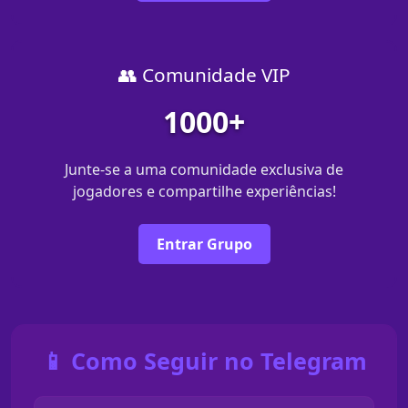
👥 Comunidade VIP
1000+
Junte-se a uma comunidade exclusiva de
jogadores e compartilhe experiências!
Entrar Grupo
📱 Como Seguir no Telegram