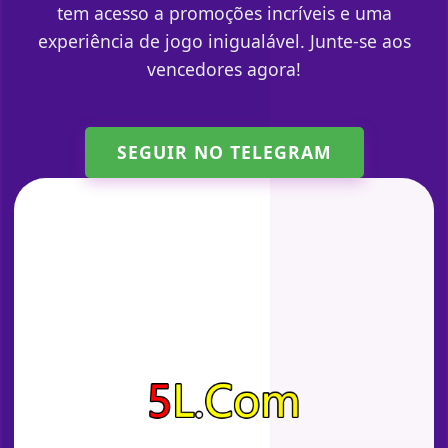
tem acesso a promoções incríveis e uma
experiência de jogo inigualável. Junte-se aos
vencedores agora!
SEGUIR NO TELEGRAM