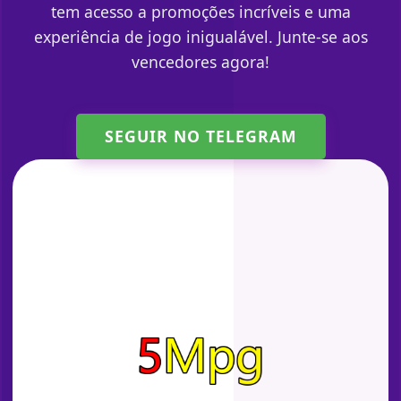
tem acesso a promoções incríveis e uma
experiência de jogo inigualável. Junte-se aos
vencedores agora!
SEGUIR NO TELEGRAM