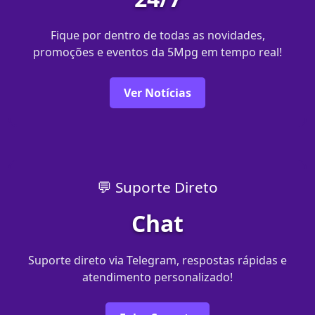
Fique por dentro de todas as novidades,
promoções e eventos da 5Mpg em tempo real!
Ver Notícias
💬 Suporte Direto
Chat
Suporte direto via Telegram, respostas rápidas e
atendimento personalizado!