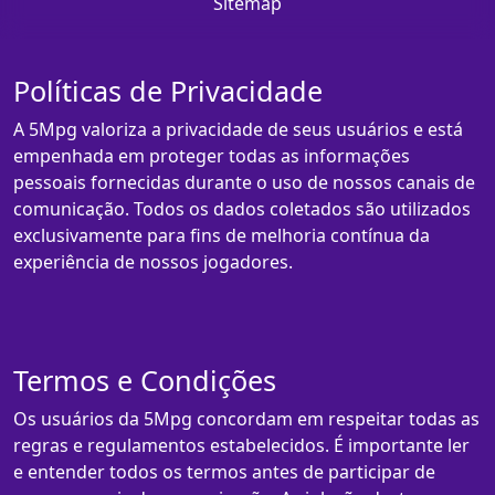
Sitemap
Políticas de Privacidade
A 5Mpg valoriza a privacidade de seus usuários e está
empenhada em proteger todas as informações
pessoais fornecidas durante o uso de nossos canais de
comunicação. Todos os dados coletados são utilizados
exclusivamente para fins de melhoria contínua da
experiência de nossos jogadores.
Termos e Condições
Os usuários da 5Mpg concordam em respeitar todas as
regras e regulamentos estabelecidos. É importante ler
e entender todos os termos antes de participar de