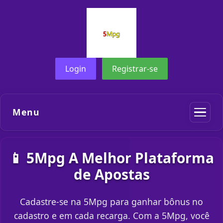
Login
Registrar-se
Menu
📱 5Mpg A Melhor Plataforma
de Apostas
Cadastre-se na 5Mpg para ganhar bônus no
cadastro e em cada recarga. Com a 5Mpg, você