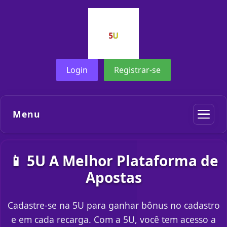
Login
Registrar-se
Menu
📱 5U A Melhor Plataforma de
Apostas
Cadastre-se na 5U para ganhar bônus no cadastro
e em cada recarga. Com a 5U, você tem acesso a