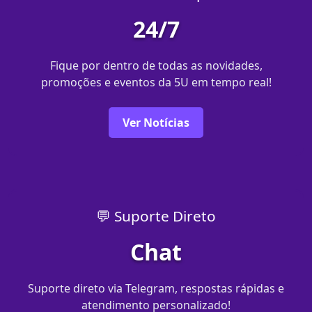
24/7
Fique por dentro de todas as novidades,
promoções e eventos da 5U em tempo real!
Ver Notícias
💬 Suporte Direto
Chat
Suporte direto via Telegram, respostas rápidas e
atendimento personalizado!