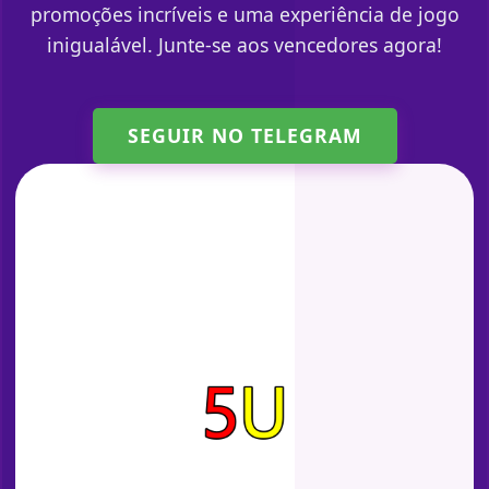
promoções incríveis e uma experiência de jogo
inigualável. Junte-se aos vencedores agora!
SEGUIR NO TELEGRAM