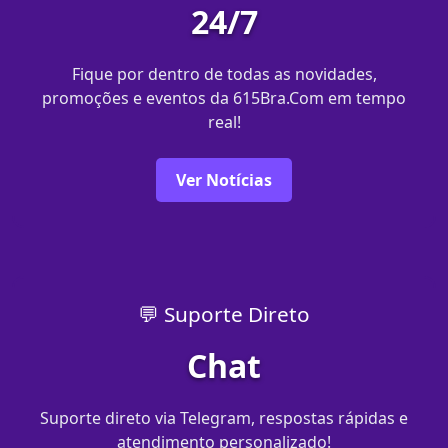
24/7
Fique por dentro de todas as novidades,
promoções e eventos da 615Bra.Com em tempo
real!
Ver Notícias
💬 Suporte Direto
Chat
Suporte direto via Telegram, respostas rápidas e
atendimento personalizado!