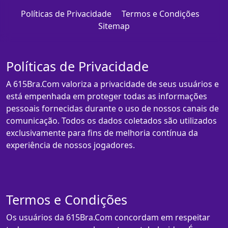
Políticas de Privacidade
Termos e Condições
Sitemap
Políticas de Privacidade
A 615Bra.Com valoriza a privacidade de seus usuários e
está empenhada em proteger todas as informações
pessoais fornecidas durante o uso de nossos canais de
comunicação. Todos os dados coletados são utilizados
exclusivamente para fins de melhoria contínua da
experiência de nossos jogadores.
Termos e Condições
Os usuários da 615Bra.Com concordam em respeitar