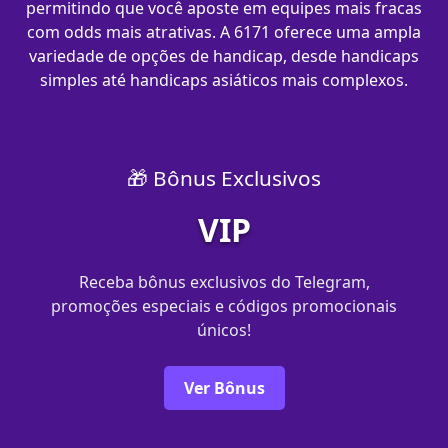
permitindo que você aposte em equipes mais fracas
com odds mais atrativas. A 6171 oferece uma ampla
variedade de opções de handicap, desde handicaps
simples até handicaps asiáticos mais complexos.
🎁 Bônus Exclusivos
VIP
Receba bônus exclusivos do Telegram,
promoções especiais e códigos promocionais
únicos!
Ver Bônus