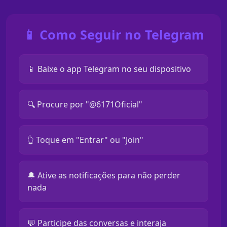
📱 Como Seguir no Telegram
📱 Baixe o app Telegram no seu dispositivo
🔍 Procure por "@6171Oficial"
👆 Toque em "Entrar" ou "Join"
🔔 Ative as notificações para não perder
nada
💬 Participe das conversas e interaja