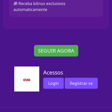
🎁 Receba bônus exclusivos
automaticamente
SEGUIR AGORA
Acessos
Login
Registrar-se