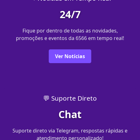
24/7
Fique por dentro de todas as novidades,
promoções e eventos da 6566 em tempo real!
Ver Notícias
💬 Suporte Direto
Chat
Suporte direto via Telegram, respostas rápidas e
atendimento personalizado!