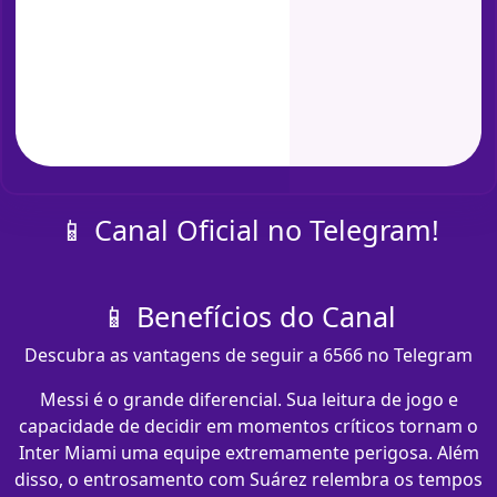
📱 Canal Oficial no Telegram!
📱 Benefícios do Canal
Descubra as vantagens de seguir a 6566 no Telegram
Messi é o grande diferencial. Sua leitura de jogo e
capacidade de decidir em momentos críticos tornam o
Inter Miami uma equipe extremamente perigosa. Além
disso, o entrosamento com Suárez relembra os tempos