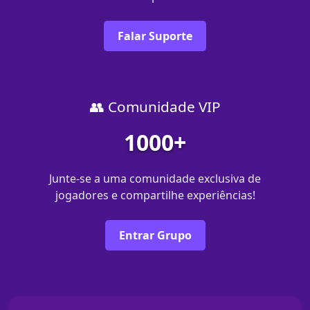
Falar Suporte
👥 Comunidade VIP
1000+
Junte-se a uma comunidade exclusiva de
jogadores e compartilhe experiências!
Entrar Grupo