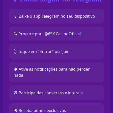
📱 Baixe o app Telegram no seu dispositivo
🔍 Procure por "@65X CasinoOficial"
👆 Toque em "Entrar" ou "Join"
🔔 Ative as notificações para não perder
nada
💬 Participe das conversas e interaja
🎁 Receba bônus exclusivos