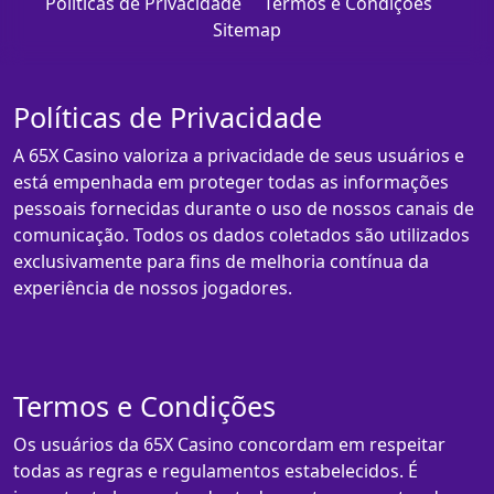
Políticas de Privacidade
Termos e Condições
Sitemap
Políticas de Privacidade
A 65X Casino valoriza a privacidade de seus usuários e
está empenhada em proteger todas as informações
pessoais fornecidas durante o uso de nossos canais de
comunicação. Todos os dados coletados são utilizados
exclusivamente para fins de melhoria contínua da
experiência de nossos jogadores.
Termos e Condições
Os usuários da 65X Casino concordam em respeitar
todas as regras e regulamentos estabelecidos. É