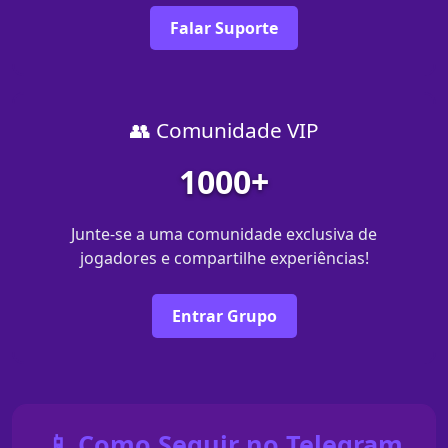
Falar Suporte
👥 Comunidade VIP
1000+
Junte-se a uma comunidade exclusiva de
jogadores e compartilhe experiências!
Entrar Grupo
📱 Como Seguir no Telegram