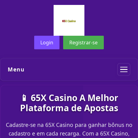
Login
Registrar-se
Menu
📱 65X Casino A Melhor
Plataforma de Apostas
Cadastre-se na 65X Casino para ganhar bônus no
cadastro e em cada recarga. Com a 65X Casino,