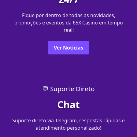
Fique por dentro de todas as novidades,
promoções e eventos da 65X Casino em tempo
real!
Ver Notícias
💬 Suporte Direto
Chat
Suporte direto via Telegram, respostas rápidas e
atendimento personalizado!