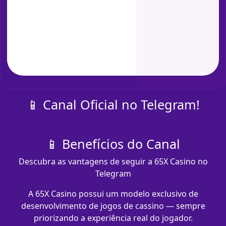
📱 Canal Oficial no Telegram!
📱 Benefícios do Canal
Descubra as vantagens de seguir a 65X Casino no
Telegram
A 65X Casino possui um modelo exclusivo de
desenvolvimento de jogos de cassino — sempre
priorizando a experiência real do jogador.