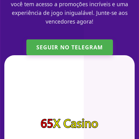
você tem acesso a promoções incríveis e uma
experiência de jogo inigualável. Junte-se aos
vencedores agora!
SEGUIR NO TELEGRAM