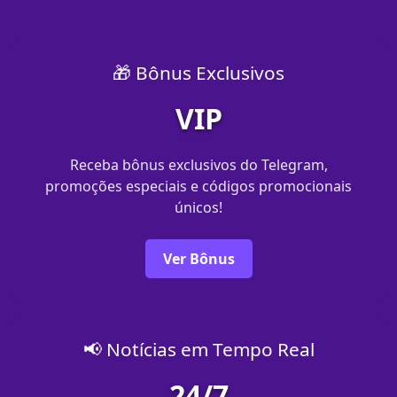
🎁 Bônus Exclusivos
VIP
Receba bônus exclusivos do Telegram,
promoções especiais e códigos promocionais
únicos!
Ver Bônus
📢 Notícias em Tempo Real
24/7