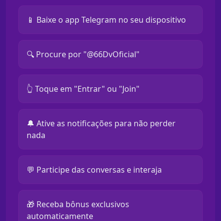
📱 Baixe o app Telegram no seu dispositivo
🔍 Procure por "@66DvOficial"
👆 Toque em "Entrar" ou "Join"
🔔 Ative as notificações para não perder
nada
💬 Participe das conversas e interaja
🎁 Receba bônus exclusivos
automaticamente