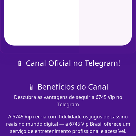
📱 Canal Oficial no Telegram!
📱 Benefícios do Canal
Descubra as vantagens de seguir a 6745 Vip no
Telegram
A 6745 Vip recria com fidelidade os jogos de cassino
reais no mundo digital — a 6745 Vip Brasil oferece um
serviço de entretenimento profissional e acessível.