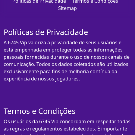
Políticas de Privacidade
Termos e Condições
Sitemap
Políticas de Privacidade
A 6745 Vip valoriza a privacidade de seus usuários e
está empenhada em proteger todas as informações
pessoais fornecidas durante o uso de nossos canais de
comunicação. Todos os dados coletados são utilizados
exclusivamente para fins de melhoria contínua da
experiência de nossos jogadores.
Termos e Condições
Os usuários da 6745 Vip concordam em respeitar todas
as regras e regulamentos estabelecidos. É importante