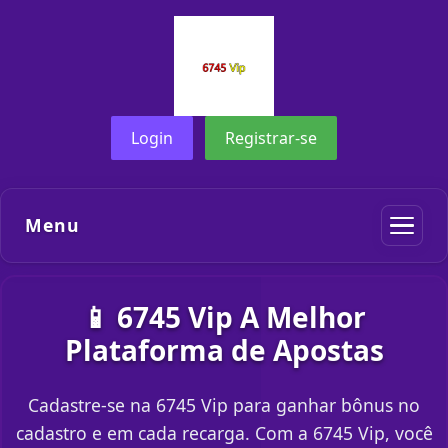
Login
Registrar-se
Menu
📱 6745 Vip A Melhor
Plataforma de Apostas
Cadastre-se na 6745 Vip para ganhar bônus no
cadastro e em cada recarga. Com a 6745 Vip, você