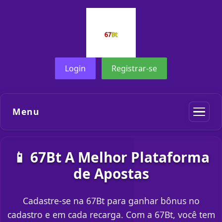
Login
Registrar-se
Menu
📱 67Bt A Melhor Plataforma
de Apostas
Cadastre-se na 67Bt para ganhar bônus no
cadastro e em cada recarga. Com a 67Bt, você tem