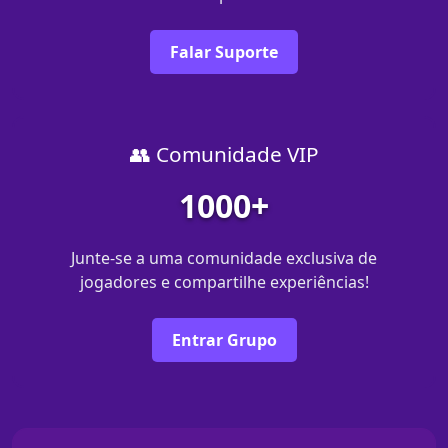
Falar Suporte
👥 Comunidade VIP
1000+
Junte-se a uma comunidade exclusiva de
jogadores e compartilhe experiências!
Entrar Grupo