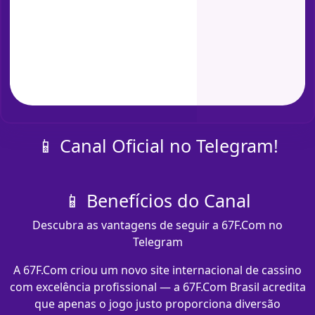
📱 Canal Oficial no Telegram!
📱 Benefícios do Canal
Descubra as vantagens de seguir a 67F.Com no
Telegram
A 67F.Com criou um novo site internacional de cassino
com excelência profissional — a 67F.Com Brasil acredita
que apenas o jogo justo proporciona diversão