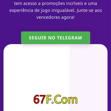
tem acesso a promoções incríveis e uma
experiência de jogo inigualável. Junte-se aos
vencedores agora!
SEGUIR NO TELEGRAM