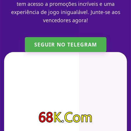
tem acesso a promoções incríveis e uma
experiência de jogo inigualável. Junte-se aos
vencedores agora!
SEGUIR NO TELEGRAM