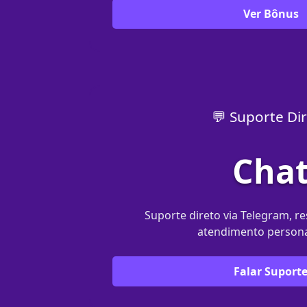
Ver Bônus
💬 Suporte Di
Cha
Suporte direto via Telegram, r
atendimento persona
Falar Suport