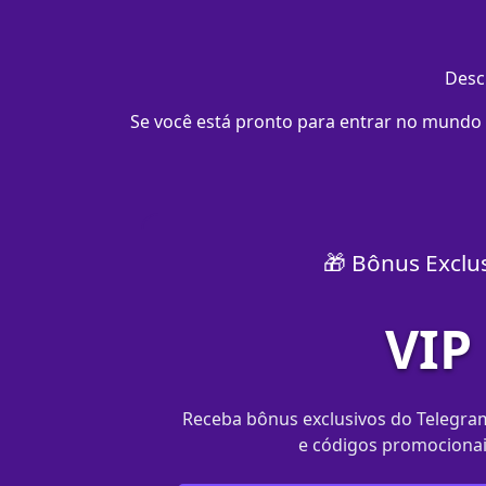
Desc
Se você está pronto para entrar no mundo
🎁 Bônus Exclu
VIP
Receba bônus exclusivos do Telegra
e códigos promocionai