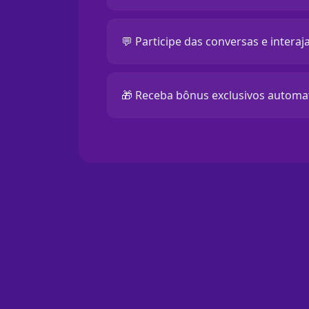
💬 Participe das conversas e interaj
🎁 Receba bônus exclusivos autom