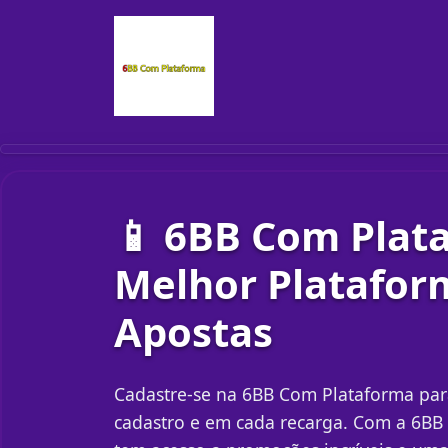
📱 6BB Com Plat
Melhor Platafor
Apostas
Cadastre-se na 6BB Com Plataforma pa
cadastro e em cada recarga. Com a 6BB