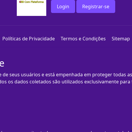
Login
Registrar-se
Políticas de Privacidade
Termos e Condições
Sitemap
de
de de seus usuários e está empenhada em proteger todas a
os os dados coletados são utilizados exclusivamente para 