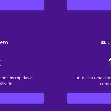
reto
👥 
t
espostas rápidas e
Junte-se a uma com
lizado!
compa
e