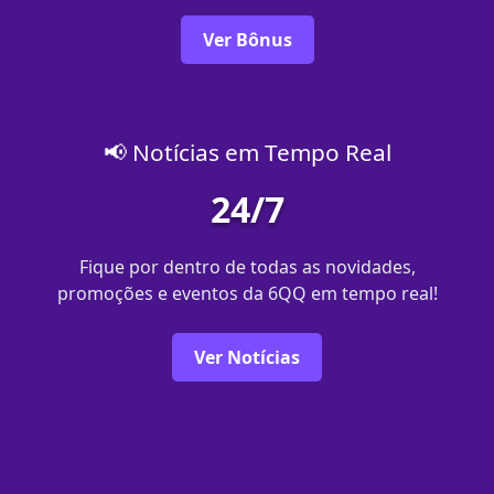
Ver Bônus
📢 Notícias em Tempo Real
24/7
Fique por dentro de todas as novidades,
promoções e eventos da 6QQ em tempo real!
Ver Notícias