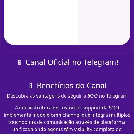
📱 Canal Oficial no Telegram!
📱 Benefícios do Canal
Descubra as vantagens de seguir a 6QQ no Telegram
A infraestrutura de customer support da 6QQ
implementa modelo omnichannel que integra múltiplos
touchpoints de comunicação através de plataforma
unificada onde agents têm visibility completa do