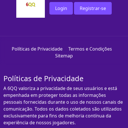
Login
Registrar-se
Políticas de Privacidade
Termos e Condições
Sitemap
Políticas de Privacidade
A 6QQ valoriza a privacidade de seus usuários e está
empenhada em proteger todas as informações
pessoais fornecidas durante o uso de nossos canais de
comunicação. Todos os dados coletados são utilizados
exclusivamente para fins de melhoria contínua da
experiência de nossos jogadores.