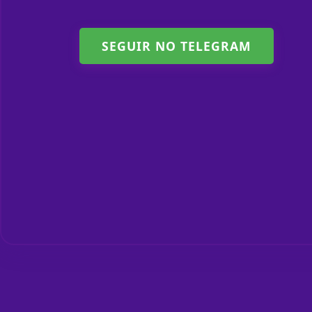
SEGUIR NO TELEGRAM