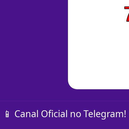
📱 Canal Oficial no Telegram!