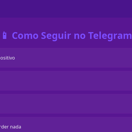
📱 Como Seguir no Telegram
ositivo
erder nada