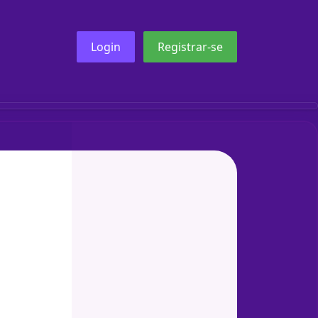
Login
Registrar-se