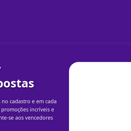
r
postas
 no cadastro e em cada
 promoções incríveis e
unte-se aos vencedores