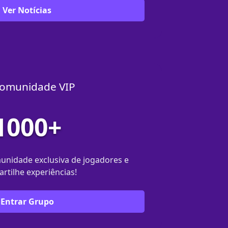
Ver Notícias
Comunidade VIP
1000+
unidade exclusiva de jogadores e
rtilhe experiências!
Entrar Grupo