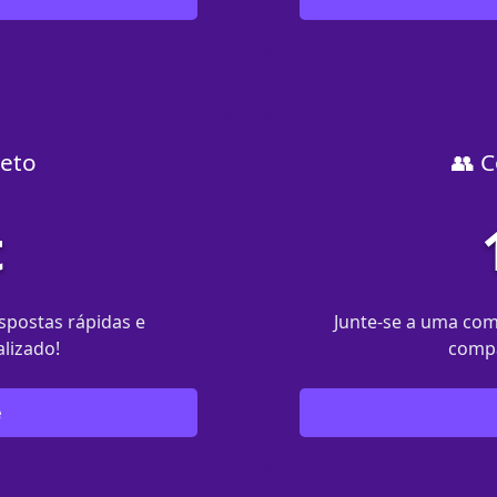
reto
👥 
t
espostas rápidas e
Junte-se a uma com
lizado!
compa
e