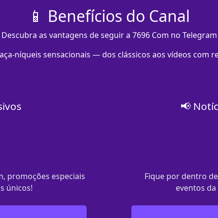
📱 Benefícios do Canal
Descubra as vantagens de seguir a 7696 Com no Telegram
ça-níqueis sensacionais — dos clássicos aos vídeos com re
sivos
📢 Notí
m, promoções especiais
Fique por dentro d
s únicos!
eventos da