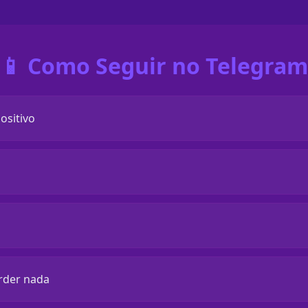
📱 Como Seguir no Telegram
ositivo
erder nada