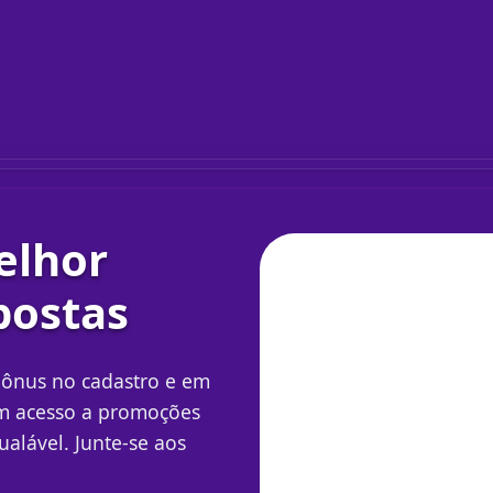
elhor
postas
bônus no cadastro e em
em acesso a promoções
ualável. Junte-se aos