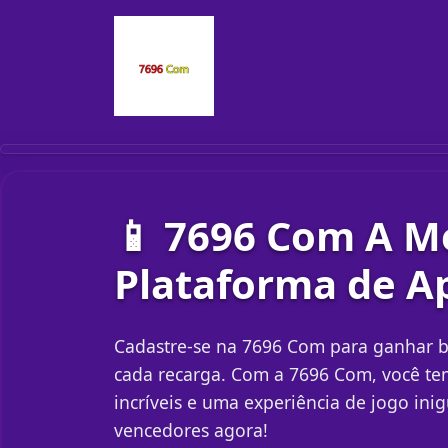
📱 7696 Com A M
Plataforma de A
Cadastre-se na 7696 Com para ganhar 
cada recarga. Com a 7696 Com, você t
incríveis e uma experiência de jogo inig
vencedores agora!