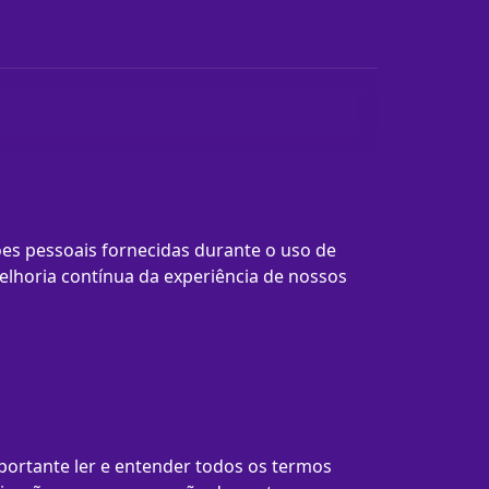
es pessoais fornecidas durante o uso de
elhoria contínua da experiência de nossos
portante ler e entender todos os termos