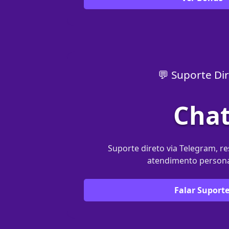
💬 Suporte Di
Cha
Suporte direto via Telegram, r
atendimento persona
Falar Suport