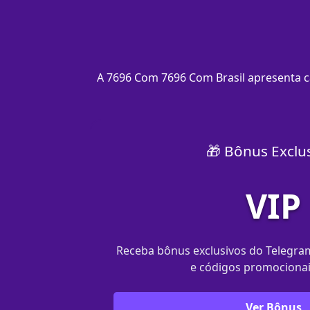
A 7696 Com 7696 Com Brasil apresenta ca
🎁 Bônus Exclu
VIP
Receba bônus exclusivos do Telegra
e códigos promocionai
Ver Bônus