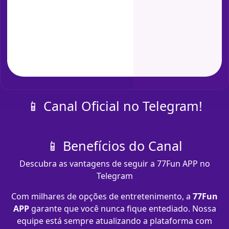
📱 Canal Oficial no Telegram!
📱 Benefícios do Canal
Descubra as vantagens de seguir a 77Fun APP no
Telegram
Com milhares de opções de entretenimento, a
77Fun
APP
garante que você nunca fique entediado. Nossa
equipe está sempre atualizando a plataforma com