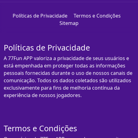
Políticas de Privacidade
Termos e Condições
Sitemap
Políticas de Privacidade
A 77Fun APP valoriza a privacidade de seus usuários e
está empenhada em proteger todas as informações
pessoais fornecidas durante o uso de nossos canais de
comunicação. Todos os dados coletados são utilizados
exclusivamente para fins de melhoria contínua da
experiência de nossos jogadores.
Termos e Condições