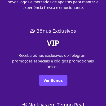
novos jogos e mercados de apostas para manter a
experiência fresca e emocionante.
🎁 Bônus Exclusivos
VIP
Receba bônus exclusivos do Telegram,
promoções especiais e códigos promocionais
únicos!
Ver Bônus
📢 Notícias em Tempo Real