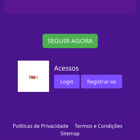
SEGUIR AGORA
Acessos
Login
Registrar-se
Políticas de Privacidade
Termos e Condições
Sitemap