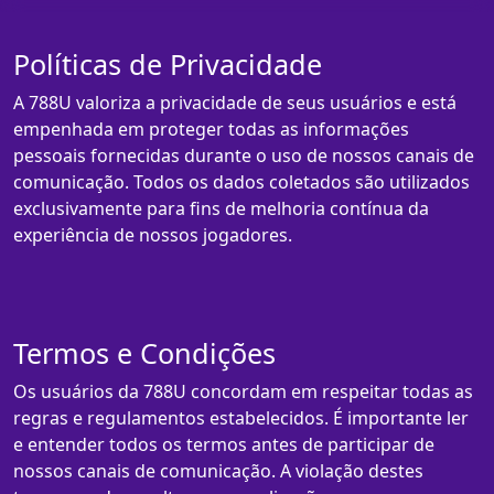
Políticas de Privacidade
A 788U valoriza a privacidade de seus usuários e está
empenhada em proteger todas as informações
pessoais fornecidas durante o uso de nossos canais de
comunicação. Todos os dados coletados são utilizados
exclusivamente para fins de melhoria contínua da
experiência de nossos jogadores.
Termos e Condições
Os usuários da 788U concordam em respeitar todas as
regras e regulamentos estabelecidos. É importante ler
e entender todos os termos antes de participar de
nossos canais de comunicação. A violação destes