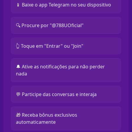
📱 Baixe o app Telegram no seu dispositivo
🔍 Procure por "@788UOficial"
👆 Toque em "Entrar" ou "Join"
🔔 Ative as notificações para não perder
nada
💬 Participe das conversas e interaja
🎁 Receba bônus exclusivos
automaticamente