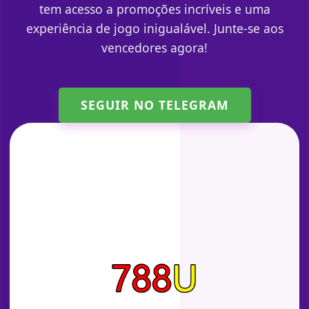
tem acesso a promoções incríveis e uma
experiência de jogo inigualável. Junte-se aos
vencedores agora!
SEGUIR NO TELEGRAM