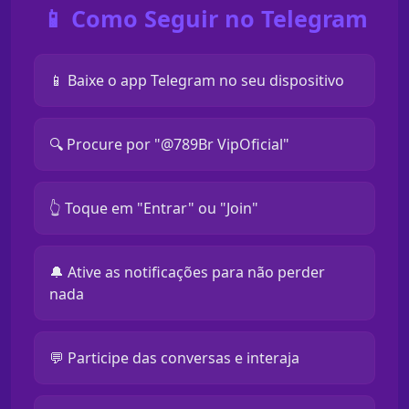
📱 Como Seguir no Telegram
📱 Baixe o app Telegram no seu dispositivo
🔍 Procure por "@789Br VipOficial"
👆 Toque em "Entrar" ou "Join"
🔔 Ative as notificações para não perder
nada
💬 Participe das conversas e interaja