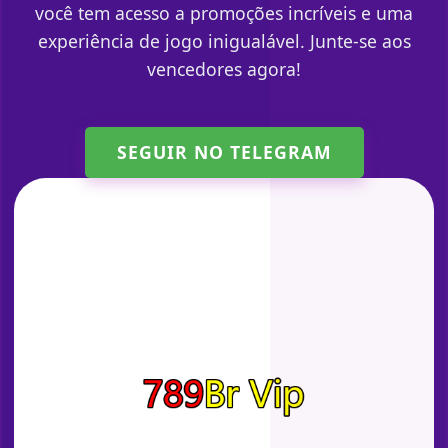
você tem acesso a promoções incríveis e uma
experiência de jogo inigualável. Junte-se aos
vencedores agora!
SEGUIR NO TELEGRAM