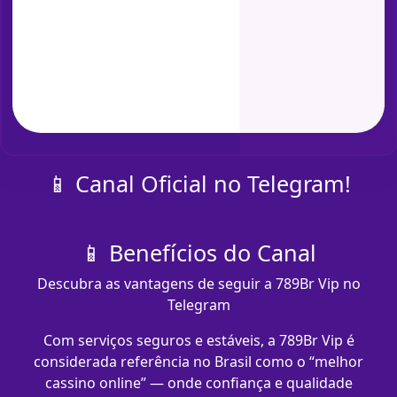
📱 Canal Oficial no Telegram!
📱 Benefícios do Canal
Descubra as vantagens de seguir a 789Br Vip no
Telegram
Com serviços seguros e estáveis, a 789Br Vip é
considerada referência no Brasil como o “melhor
cassino online” — onde confiança e qualidade